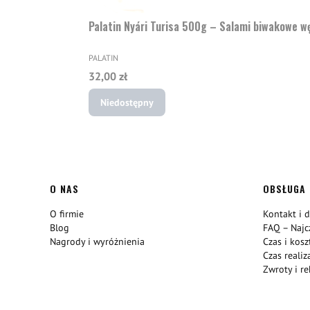
Palatin Nyári Turisa 500g – Salami biwakowe w
PRODUCENT
PALATIN
Cena
32,00 zł
Niedostępny
Linki w stopce
O NAS
OBSŁUGA 
O firmie
Kontakt i 
Blog
FAQ – Najc
Nagrody i wyróżnienia
Czas i kos
Czas reali
Zwroty i r