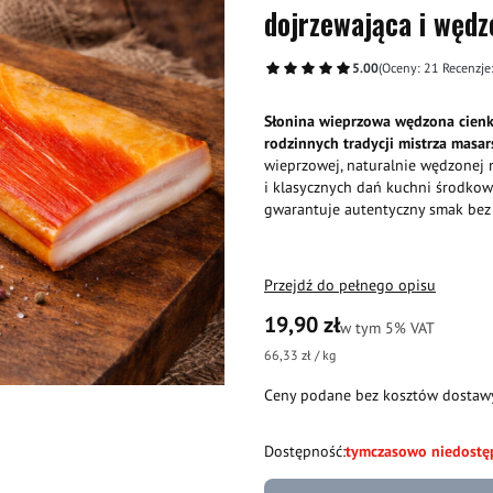
dojrzewająca i wędz
5.00
(Oceny: 21 Recenzje:
Słonina wieprzowa wędzona cien
rodzinnych tradycji mistrza masar
wieprzowej, naturalnie wędzonej
i klasycznych dań kuchni środkowoe
gwarantuje autentyczny smak be
Przejdź do pełnego opisu
Cena
19,90 zł
w tym 5% VAT
w tym
5%
VAT
66,33 zł / kg
Ceny podane bez kosztów dostaw
Dostępność:
tymczasowo niedostę