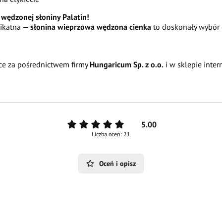
wędzonej słoniny Palatin!
likatna —
słonina wieprzowa wędzona cienka
to doskonały wybór 
sce za pośrednictwem firmy
Hungaricum Sp. z o.o.
i w sklepie int
5.00
Liczba ocen: 21
Oceń i opisz