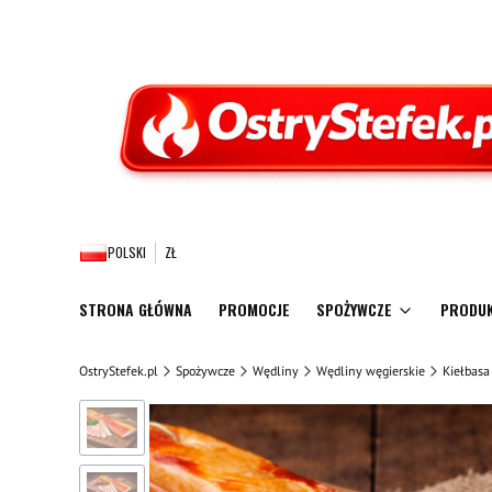
POLSKI
ZŁ
STRONA GŁÓWNA
PROMOCJE
SPOŻYWCZE
PRODUK
OstryStefek.pl
Spożywcze
Wędliny
Wędliny węgierskie
Kiełbasa