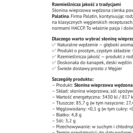
Rzemieślnicza jakość z tradycjami
Słonina wieprzowa wędzona cienka pow
Palatina
. Firma Palatin, kontynuując rod
na klasycznych węgierskich recepturach.
normami HACCP. To właśnie pasja i dośw
Dlaczego warto wybrać słoninę wiepr
✅ Naturalne wędzenie — głęboki aromat 
✅ Produkt o prostym, czystym składzie: t
✅ Rzemieślnicza jakość — produkt z rod
✅ Doskonała do kanapek, deski wędlin 
✅ Świeże dostawy prosto z Węgier
Szczegóły produktu:
– Produkt:
Słonina wieprzowa wędzona
– Skład: słonina wieprzowa, sól spoży
– Wartość energetyczna: 3430 kJ / 817 k
– Tłuszcze: 85,7 g (w tym nasycone: 27,
– Węglowodany: <0,1 g (w tym cukry: <0
– Białko: 4,8 g
– Sól: 3,2 g
– Przechowywanie: w suchym i chłodny
– Termin przydatności: do daty podanej 