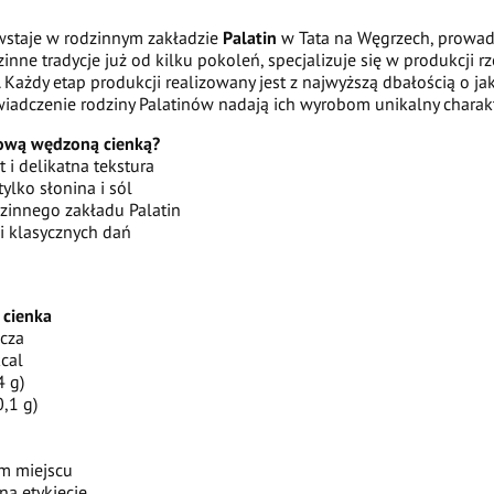
staje w rodzinnym zakładzie
Palatin
w Tata na Węgrzech, prowad
zinne tradycje już od kilku pokoleń, specjalizuje się w produkcji r
 Każdy etap produkcji realizowany jest z najwyższą dbałością o ja
iadczenie rodziny Palatinów nadają ich wyrobom unikalny charakt
zową wędzoną cienką?
i delikatna tekstura
ylko słonina i sól
zinnego zakładu Palatin
i klasycznych dań
 cienka
wcza
cal
4 g)
,1 g)
m miejscu
na etykiecie