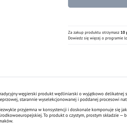
Za zakup produktu otrzymasz
10 
Dowiedz się
więcej o programie l
radycyjny węgierski produkt wędliniarski o wyjątkowo delikatnej 
wieprzowej, starannie wyselekcjonowanej i poddanej procesowi na
 niezwykle przyjemna w konsystencji i doskonale komponuje się ja
środkowoeuropejskiej. To produkt o czystym, prostym składzie — 
smaków.