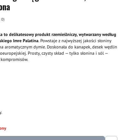
ona
 0)
ka
to delikatesowy produkt rzemieślniczy, wytwarzany według
skiego Imre Palatina
. Powstaje z najwyższej jakości słoniny
 na aromatycznym dymie. Doskonała do kanapek, desek wędlin
uropejskiej. Prosty, czysty skład — tylko słonina i sól —
z kompromisów.
y.
pny