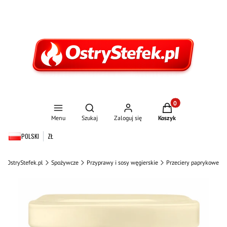
Produkty w koszyku:
Otwórz wyszukiwarkę
Menu
Szukaj
Zaloguj się
Koszyk
POLSKI
ZŁ
OstryStefek.pl
Spożywcze
Przyprawy i sosy węgierskie
Przeciery paprykowe