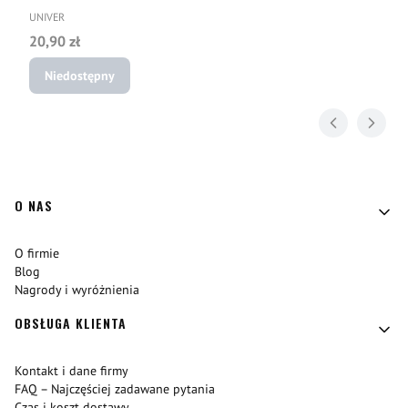
PRODUCENT
UNIVER
Cena
20,90 zł
Niedostępny
Linki w stopce
O NAS
O firmie
Blog
Nagrody i wyróżnienia
OBSŁUGA KLIENTA
Kontakt i dane firmy
FAQ – Najczęściej zadawane pytania
Czas i koszt dostawy