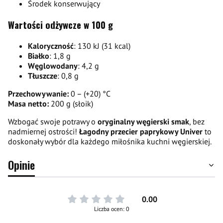
Środek konserwujący
Wartości odżywcze w 100 g
Kaloryczność
: 130 kJ (31 kcal)
Białko
: 1,8 g
Węglowodany
: 4,2 g
Tłuszcze
: 0,8 g
Przechowywanie:
0 – (+20) °C
Masa netto:
200 g (słoik)
Wzbogać swoje potrawy o
oryginalny węgierski smak
, bez
nadmiernej ostrości!
Łagodny przecier paprykowy Univer
to
doskonały wybór dla każdego miłośnika kuchni węgierskiej.
Opinie
0.00
Liczba ocen: 0