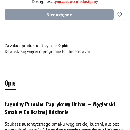
Dostępność:
tymczasowo niedostępny
Niedostępny
Za zakup produktu otrzymasz
0 pkt
.
Dowiedz się
więcej o programie lojalnościowym.
Opis
Łagodny Przecier Paprykowy Univer – Węgierski
Smak w Delikatnej Odsłonie
Szukasz autentycznego smaku węgierskiej kuchni, ale bez
przesadnej ostrości?
Łagodny przecier paprykowy Univer
to