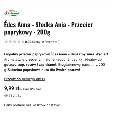
Édes Anna - Słodka Ania - Przecier
paprykowy - 200g
0.00
(Oceny: 0 Recenzje: 0)
Łagodny przecier paprykowy Édes Anna – delikatny smak Węgier!
Aromatyczny przecier z mielonej łagodnej papryki, idealny do
gulaszu, zup, sosów i zapiekanek
. Bezglutenowy, naturalny, 200
g.
Subtelna paprykowa nuta dla Twoich potraw!
Przejdź do pełnego opisu
Cena
9,99 zł
w tym 8% VAT
w tym
8%
VAT
49,95 zł / kg
Ceny podane bez kosztów dostawy.